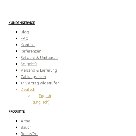
KUNDENSERVICE
Blog
FAQ
Kontakt
Referenzen
Retoure & Umtausch
So geht’s
Versand & Lieferung
Zahlungsarten
↩︎ Vertrag widerrufen
Deutsch
English
(
Englisch
)
PRODUKTE
Arme
Bauch
Beine/Po