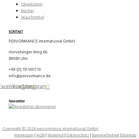
Oberkörper
Bücher
Waschmittel
KONTAKT
PERVORMANCE international GmbH
Hörvelsinger Weg 66
89081 Ulm
+49 (0) 731 1407 10
info@pervormance.de
Facebook
Youtube
Instagram
Newsletter
Copyright © 2026 pervormance international GmbH
Impressum
|
AGB
|
Widerruf
|
Datenschutz
|
Barrierefreiheit
|
Sitemap