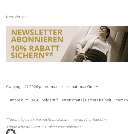
Newsletter
Copyright © 2026 pervormance international GmbH
Impressum
|
AGB
|
Widerruf
|
Datenschutz
|
Barrierefreiheit
|
Sitemap
** Einmalig einlösbar, nicht auszahlbar, nur für Privatkunden,
Mindestbestellwert 15€, nicht kombinierbar.