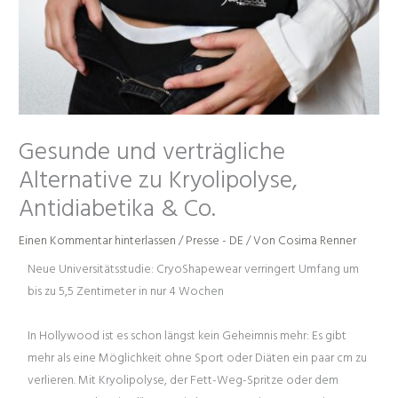
Gesunde und verträgliche
Alternative zu Kryolipolyse,
Antidiabetika & Co.
Einen Kommentar hinterlassen
/
Presse - DE
/ Von
Cosima Renner
Neue Universitätsstudie: CryoShapewear verringert Umfang um
bis zu 5,5 Zentimeter in nur 4 Wochen
In Hollywood ist es schon längst kein Geheimnis mehr: Es gibt
mehr als eine Möglichkeit ohne Sport oder Diäten ein paar cm zu
verlieren. Mit Kryolipolyse, der Fett-Weg-Spritze oder dem