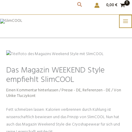
Weiter
0,00
€
zum
Inhalt
Das Magazin WEEKEND Style
empfiehlt SlimCOOL
Einen Kommentar hinterlassen
/
Presse - DE
,
Referenzen - DE
/ Von
Ulrike Tluczykont
Fett schmelzen lassen: Kalorien verbrennen durch Kühlung ist
wissenschaftlich bewiesen und das Prinzip von SlimCOOL. Nun hat
auch das Magazin Weekend Style die Cryoshapewear für sich und
seine Leserschaft entdeckt.