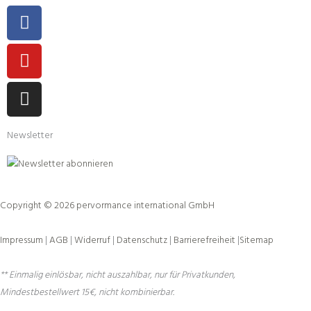
Facebook
Youtube
Instagram
Newsletter
Copyright © 2026 pervormance international GmbH
Impressum
|
AGB
|
Widerruf
|
Datenschutz
|
Barrierefreiheit
|
Sitemap
** Einmalig einlösbar, nicht auszahlbar, nur für Privatkunden,
Mindestbestellwert 15€, nicht kombinierbar.