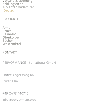
Versand & Lieferung
Zahlungsarten
↩︎ Vertrag widerrufen
Deutsch
PRODUKTE
Arme
Bauch
Beine/Po
Oberkörper
Bücher
Waschmittel
KONTAKT
PERVORMANCE international GmbH
Hörvelsinger Weg 66
89081 Ulm
+49 (0) 731 1407 10
info@pervormance.de