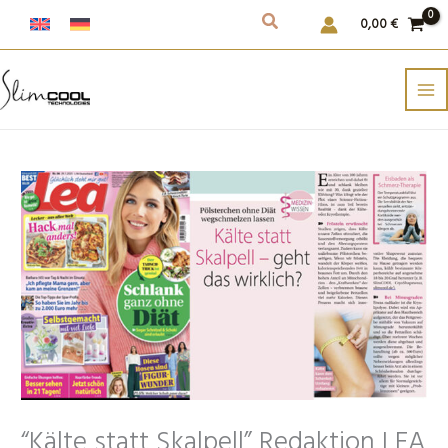
Weiter
0,00
€
zum
Inhalt
“Kälte statt Skalpell” Redaktion LEA