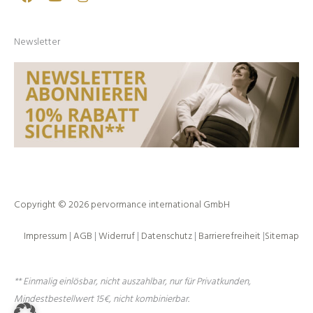
Newsletter
Copyright © 2026 pervormance international GmbH
Impressum
|
AGB
|
Widerruf
|
Datenschutz
|
Barrierefreiheit
|
Sitemap
** Einmalig einlösbar, nicht auszahlbar, nur für Privatkunden,
Mindestbestellwert 15€, nicht kombinierbar.