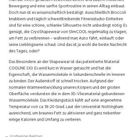
Bewegung und eine sanfte Sportroutine in seinen Alltag einbaut.
Doch nun ist es wissenschaftlich bestätigt: Ausschließlich Broccoli
knabbern und täglich schweißtreibende Fitnessstudio-Einheiten
sind für eine schöne, schlanke Silhouette nicht unbedingt nötig. Es
genügt, die CryoShapewear von SlimCOOL regelmäßig zu tragen,
um Fett zu verbrennen – während man Auto fährt, einkauft oder
seine Lieblingsserie schaut. Und das ist ja wohl die beste Nachricht
des Tages, oder?
Das Besondere an der Shapewear ist das patentierte Material
COOLINE SX3. Es wird kurz in Wasser getaucht und hat die
Eigenschaft, die Wassermoleküle in Sekundenschnelle im Inneren
zu binden. Der Außenstoff ist schnell trocken. Aufgrund der
normalen Wärmeentwicklung unseres Körpers und der großen
Oberfläche verdunsten die in dem 3D-Vliesmaterial gebundenen
Wassermoleküle. Das Kleidungsstück kühlt auf eine angenehme
Temperatur von ca. 18-20 Grad. Laut der Universität Nottingham
ausreichend, um braunes Fett zu aktivieren und ganz nebenher
einige Kalorien und Umfang zu verlieren.
←
Vorherige Beitrag