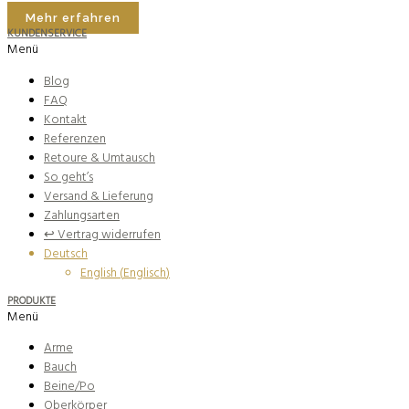
Mehr erfahren
KUNDENSERVICE
Menü
Blog
FAQ
Kontakt
Referenzen
Retoure & Umtausch
So geht’s
Versand & Lieferung
Zahlungsarten
↩︎ Vertrag widerrufen
Deutsch
English
(
Englisch
)
PRODUKTE
Menü
Arme
Bauch
Beine/Po
Oberkörper