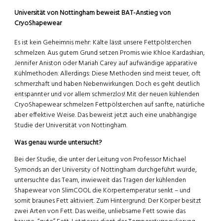
Universität von Nottingham beweist BAT-Anstieg von
CryoShapewear
Es ist kein Geheimnis mehr: Kälte lässt unsere Fettpölsterchen
schmelzen. Aus gutem Grund setzen Promis wie Khloe Kardashian,
Jennifer Aniston oder Mariah Carey auf aufwändige apparative
Kühlmethoden. Allerdings: Diese Methoden sind meist teuer, oft
schmerzhaft und haben Nebenwirkungen. Doch es geht deutlich
entspannter und vor allem schmerzlos! Mit der neuen kühlenden
CryoShapewear schmelzen Fettpölsterchen auf sanfte, natürliche
aber effektive Weise. Das beweist jetzt auch eine unabhängige
Studie der Universität von Nottingham.
Was genau wurde untersucht?
Bei der Studie, die unter der Leitung von Professor Michael
Symonds an der University of Nottingham durchgeführt wurde,
untersuchte das Team, inwieweit das Tragen der kühlenden
Shapewear von SlimCOOL die Körpertemperatur senkt – und
somit braunes Fett aktiviert. Zum Hintergrund: Der Körper besitzt
zwei Arten von Fett. Das weiße, unliebsame Fett sowie das