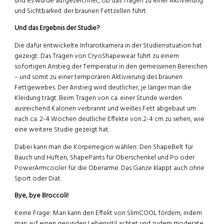
und es wurde aufgezeichnet, ob das Tragen zu einer Aktivierung
und Sichtbarkeit der braunen Fettzellen führt.
Und das Ergebnis der Studie?
Die dafür entwickelte Infrarotkamera in der Studiensituation hat
gezeigt: Das Tragen von CryoShapewear führt zu einem
sofortigen Anstieg der Temperatur in den gemessenen Bereichen
– und somit zu einer temporären Aktivierung des braunen
Fettgewebes. Der Anstieg wird deutlicher, je länger man die
Kleidung trägt. Beim Tragen von ca. einer Stunde werden
ausreichend Kalorien verbrannt und weißes Fett abgebaut um
nach ca. 2-4 Wochen deutliche Effekte von 2-4 cm zu sehen, wie
eine weitere Studie gezeigt hat.
Dabei kann man die Körperregion wählen: Den ShapeBelt für
Bauch und Hüften, ShapePants für Oberschenkel und Po oder
PowerArmcooler für die Oberarme. Das Ganze klappt auch ohne
Sport oder Diät.
Bye, bye Broccoli!
Keine Frage: Man kann den Effekt von SlimCOOL fördern, indem
man auf einen gesunden Lebensstil achtet und zudem moderate