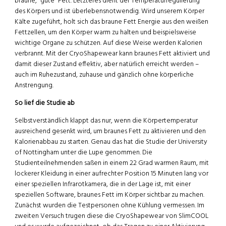
braune, “gute” Fett. Letzteres dient der Temperaturregulierung
des Körpers und ist überlebensnotwendig. Wird unserem Körper
Kälte zugeführt, holt sich das braune Fett Energie aus den weißen
Fettzellen, um den Körper warm zu halten und beispielsweise
wichtige Organe zu schützen. Auf diese Weise werden Kalorien
verbrannt. Mit der CryoShapewear kann braunes Fett aktiviert und
damit dieser Zustand effektiv, aber natürlich erreicht werden –
auch im Ruhezustand, zuhause und gänzlich ohne körperliche
Anstrengung.
So lief die Studie ab
Selbstverständlich klappt das nur, wenn die Körpertemperatur
ausreichend gesenkt wird, um braunes Fett zu aktivieren und den
Kalorienabbau zu starten. Genau das hat die Studie der University
of Nottingham unter die Lupe genommen. Die
Studienteilnehmenden saßen in einem 22 Grad warmen Raum, mit
lockerer Kleidung in einer aufrechter Position 15 Minuten lang vor
einer speziellen Infrarotkamera, die in der Lage ist, mit einer
speziellen Software, braunes Fett im Körper sichtbar zu machen.
Zunächst wurden die Testpersonen ohne Kühlung vermessen. Im
zweiten Versuch trugen diese die CryoShapewear von SlimCOOL