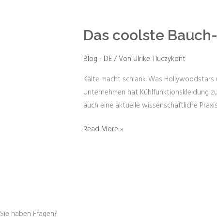
Das
coolste
Das coolste Bauch
Bauch-
Beine-
Blog - DE
/ Von
Ulrike Tluczykont
Po-
Programm
Kälte macht schlank. Was Hollywoodstars u
der
Unternehmen hat Kühlfunktionskleidung zu
Welt
auch eine aktuelle wissenschaftliche Prax
Read More »
Sie haben Fragen?