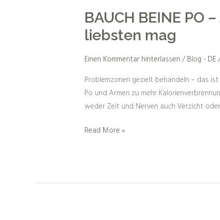
BEINE
BAUCH BEINE PO – J
PO
–
liebsten mag
Jeder
kann
Einen Kommentar hinterlassen
/
Blog - DE
individuell
Problemzonen gezielt behandeln – das ist
dort
Po und Armen zu mehr Kalorienverbrennung 
kühlen,
weder Zeit und Nerven auch Verzicht ode
wo
er
Read More »
es
am
liebsten
mag