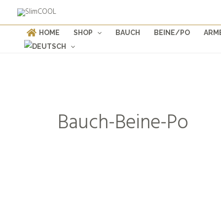
Weiter
Products
zum
search
Inhalt
HOME
SHOP
BAUCH
BEINE/PO
ARM
Bauch-Beine-Po
BAUCH