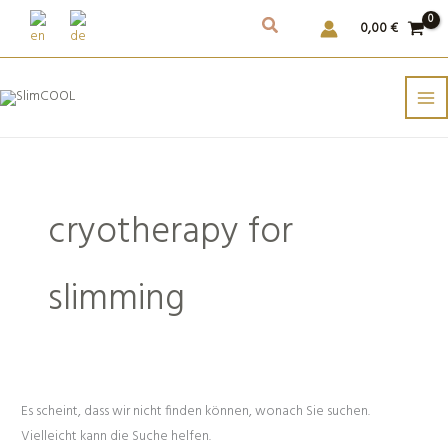
Weiter
Suchen
0,00
€
zum
nach::
Inhalt
cryotherapy for
slimming
Es scheint, dass wir nicht finden können, wonach Sie suchen.
Vielleicht kann die Suche helfen.