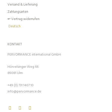
Versand & Lieferung
Zahlungsarten
↩︎ Vertrag widerrufen
Deutsch
KONTAKT
PERVORMANCE international GmbH
Hörvelsinger Weg 66
89081 Ulm
+49 (0) 731 1407 10
info@pervormance.de
Facebook
Youtube
Instagram