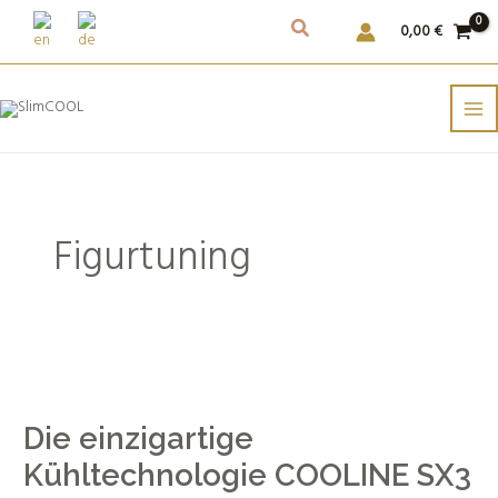
Weiter
0,00
€
zum
Inhalt
Figurtuning
Die
einzigartige
Die einzigartige
Kühltechnologie
COOLINE
Kühltechnologie COOLINE SX3
SX3