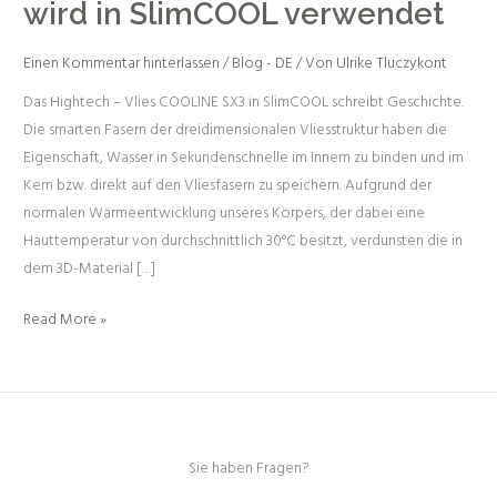
wird in SlimCOOL verwendet
wird
in
Einen Kommentar hinterlassen
/
Blog - DE
/ Von
Ulrike Tluczykont
SlimCOOL
Das Hightech – Vlies COOLINE SX3 in SlimCOOL schreibt Geschichte.
verwendet
Die smarten Fasern der dreidimensionalen Vliesstruktur haben die
Eigenschaft, Wasser in Sekundenschnelle im Innern zu binden und im
Kern bzw. direkt auf den Vliesfasern zu speichern. Aufgrund der
normalen Wärmeentwicklung unseres Körpers, der dabei eine
Hauttemperatur von durchschnittlich 30°C besitzt, verdunsten die in
dem 3D-Material […]
Read More »
Sie haben Fragen?