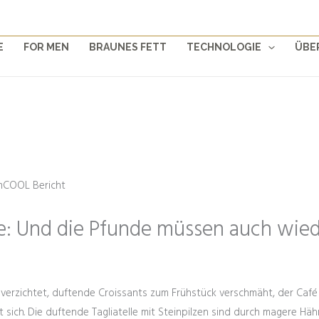
E
FOR MEN
BRAUNES FETT
TECHNOLOGIE
ÜBE
 Und die Pfunde müssen auch wied
 verzichtet, duftende Croissants zum Frühstück verschmäht, der Café
t sich. Die duftende Tagliatelle mit Steinpilzen sind durch magere H