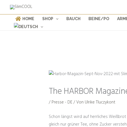
Weiter
Products
zum
search
Inhalt
HOME
SHOP
BAUCH
BEINE/PO
ARM
The HARBOR Magazine:
/
Presse - DE
/ Von
Ulrike Tluczykont
Schon längst wird auf herrliches Weißbrot
gleich nur grüner Tee, ohne Zucker versteh