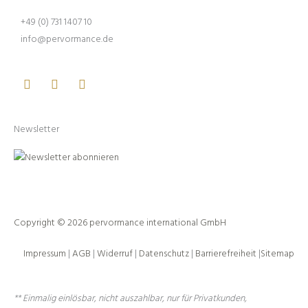
+49 (0) 731 1407 10
info@pervormance.de
Facebook
Youtube
Instagram
Newsletter
Copyright © 2026 pervormance international GmbH
Impressum
|
AGB
|
Widerruf
|
Datenschutz
|
Barrierefreiheit
|
Sitemap
** Einmalig einlösbar, nicht auszahlbar, nur für Privatkunden,