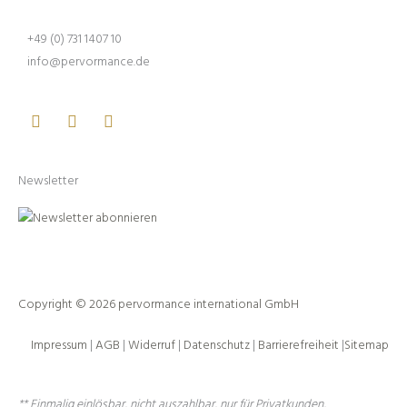
+49 (0) 731 1407 10
info@pervormance.de
Facebook
Youtube
Instagram
Newsletter
Copyright © 2026 pervormance international GmbH
Impressum
|
AGB
|
Widerruf
|
Datenschutz
|
Barrierefreiheit
|
Sitemap
** Einmalig einlösbar, nicht auszahlbar, nur für Privatkunden,